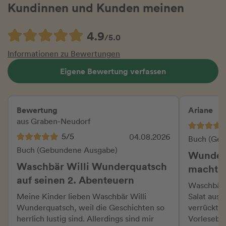
Kundinnen und Kunden meinen
4.9
/5.0
Informationen zu Bewertungen
Eigene Bewertung verfassen
Bewertung
Ariane
aus Graben-Neudorf
5/5
04.08.2026
Buch (Geb
Buch (Gebundene Ausgabe)
Wunderq
Waschbär Willi Wunderquatsch
macht
auf seinen 2. Abenteuern
Waschbär 
Meine Kinder lieben Waschbär Willi
Salat aus 
Wunderquatsch, weil die Geschichten so
verrückter
herrlich lustig sind. Allerdings sind mir
Vorlesebuc