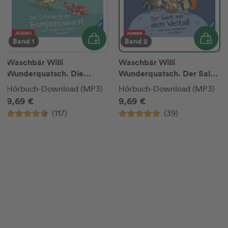
Band 1
Band 2
Waschbär Willi
Waschbär Willi
Wunderquatsch. Die
Wunderquatsch. Der Salat
Erfindung der
aus dem Weltall und noch
Hörbuch-Download (MP3)
Hörbuch-Download (MP3)
Trompetenwurst und
verrücktere Abenteuer
9,69 €
9,69 €
weitere verrückte
(Band 2)
(117)
(39)
Abenteuer