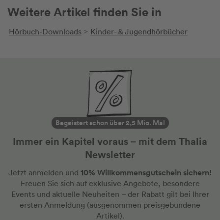
Weitere Artikel finden Sie in
nicht verraten :-)
sich aber
besonders
Hörbuch-Downloads
Kinder- & Jugendhörbücher
mitbringt 
>
Vorleserun
und die kr
dass auch
Mitlesen 
aus Humor,
macht das
Vorleseerl
Willi Wun
Begeistert schon über 2,5 Mio. Mal
Weltall u
Immer ein Kapitel voraus – mit dem Thalia
ein unterh
Kinderbuch
Newsletter
und kreati
10% Willkommensgutschein sichern!
Jetzt anmelden und
Empfehlung
Freuen Sie sich auf exklusive Angebote, besondere
Vorlesealte
Events und aktuelle Neuheiten
– der Rabatt gilt bei Ihrer
ungewöhnl
ersten Anmeldung
(ausgenommen preisgebundene
liebenswe
Artikel).