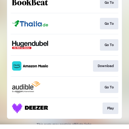
Go To
Go To
Go To
Download
Go To
Play
This page may contain affiliate links.