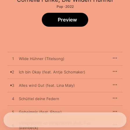
Pop · 2022
Preview
1
Wilde Hühner (Titelsong)
2
Ich bin Okay (feat. Antje Schomaker)
3
Alles wird Gut (feat. Lina Maly)
4
Schüttel deine Federn
5
Geheimnis (feat. Ebow)
Versprochen ist Versprochen (feat. Fidi
6
Steinbeck)