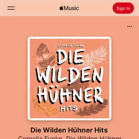
Sign In
Search
Home
New
Install Apple Music
Radio
Die Wilden Hühner Hits
Cornelia Funke
,
Die Wilden Hühner