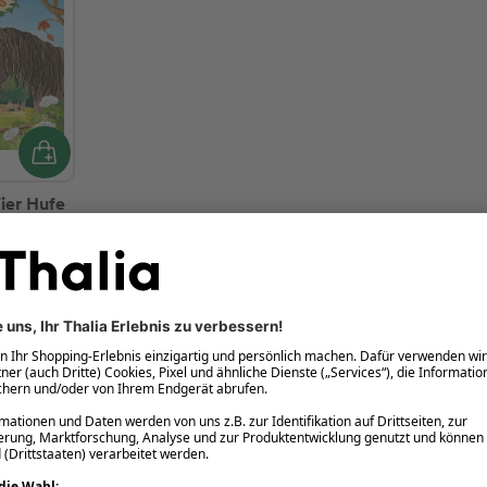
ier Hufe
usflug
d (MP3)