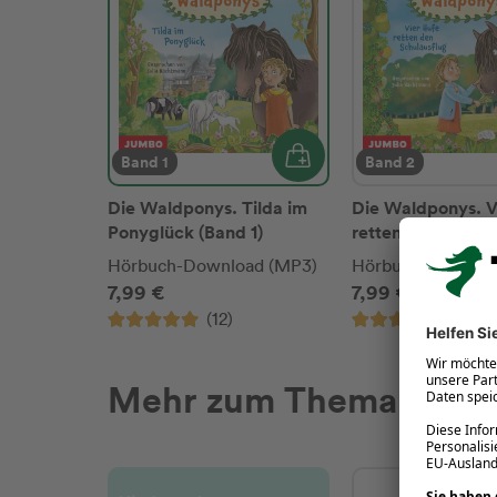
Band 1
Band 2
Die Waldponys. Tilda im
Die Waldponys. V
Ponyglück (Band 1)
retten den Schula
(Band 2)
Hörbuch-Download (MP3)
Hörbuch-Downloa
7,99 €
7,99 €
(12)
(11)
Mehr zum Thema