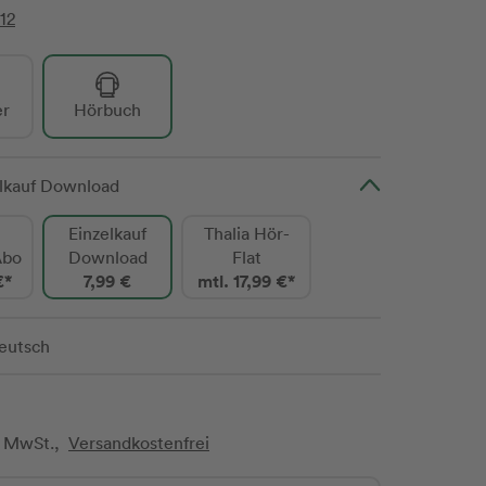
12
er
Hörbuch
elkauf Download
Einzelkauf
Thalia Hör-
Abo
Download
Flat
€*
7,99 €
mtl. 17,99 €*
eutsch
l. MwSt.,
Versandkostenfrei