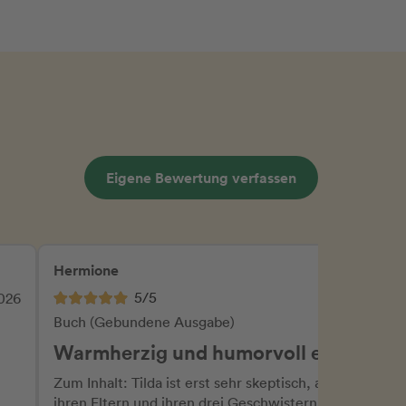
Eigene Bewertung verfassen
Hermione
5/5
2026
14.07.2026
Buch (Gebundene Ausgabe)
Warmherzig und humorvoll erzählt
Zum Inhalt: Tilda ist erst sehr skeptisch, als sie mit
ihren Eltern und ihren drei Geschwistern - den wilden