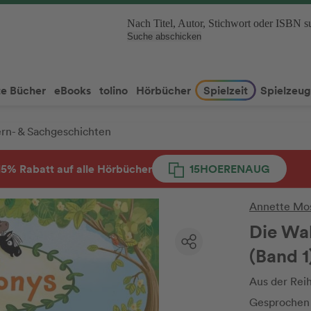
Nach Titel, Autor, Stichwort oder ISBN 
Suche abschicken
e Bücher
eBooks
tolino
Hörbücher
Spielzeit
Spielzeug
rn- & Sachgeschichten
15% Rabatt auf alle Hörbücher
15HOERENAUG
Annette Mo
Die Wa
(Band 1
Aus der Rei
Gesprochen