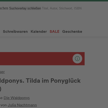
suchen
Suchoverlay schließen
Schreibwaren
Kalender
SALE
Geschenke
Club
Gutsc
ser
ldponys. Tilda im Ponyglück
)
he
Die Waldponys
 von
Julia Nachtmann