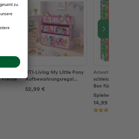
HTI-Living My Little Pony
Ameet Verlag
– Pferde
Aufbewahrungsregal
schleich® Horse Cl
Kinder 3-stöckig mit Boxen
Box für Pferdefans
52,99 €
Spielwaren
14,99 €
(1)