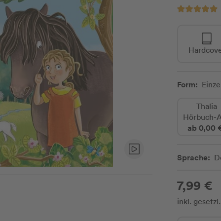
Hardcov
Form:
Einz
Thalia
Hörbuch-
ab 0,00 
Sprache:
D
7,99 €
inkl. gesetz