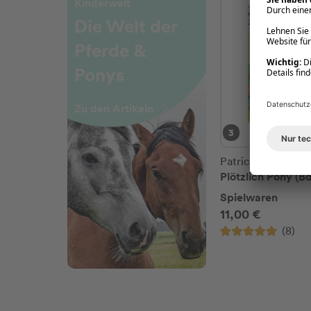
Kinderwelt
Die Welt der
Pferde &
Ponys
Zu den Artikeln
3
Patricia Schröder
Plötzlich Pony (Bd
Spielwaren
11,00 €
(8)