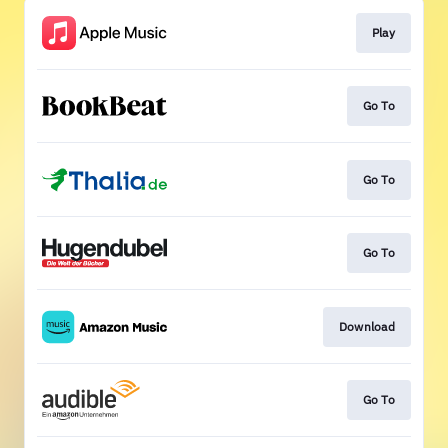
Play
Go To
Go To
Go To
Download
Go To