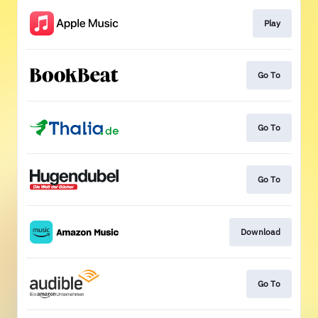
Play
Go To
Go To
Go To
Download
Go To